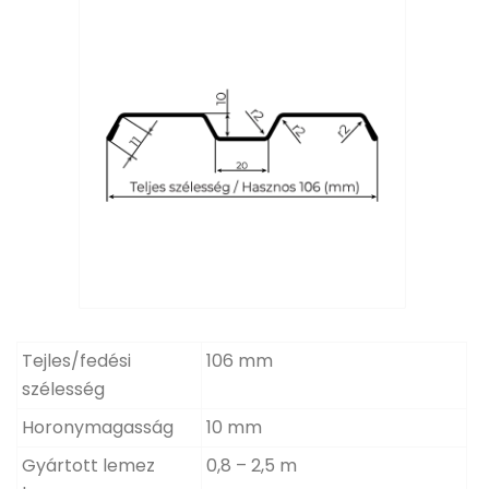
Tejles/fedési
106 mm
szélesség
Horonymagasság
10 mm
Gyártott lemez
0,8 – 2,5 m