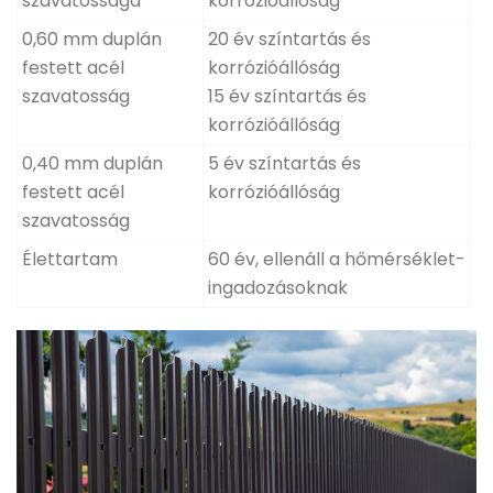
szavatossága
korrózióállóság
0,60 mm duplán
20 év színtartás és
festett acél
korrózióállóság
szavatosság
15 év színtartás és
korrózióállóság
0,40 mm duplán
5 év színtartás és
festett acél
korrózióállóság
szavatosság
Élettartam
60 év, ellenáll a hőmérséklet-
ingadozásoknak