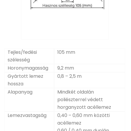
Tejles/fedési
105 mm
szélesség
Horonymagasság
9,2 mm
Gyártott lemez
0,8 – 2,5 m
hossza
Alapanyag
Mindkét oldalán
poliészterrel védett
horganyzott acéllemez
Lemezvastagság
0,40 – 0,60 mm közötti
acéllemez
0,60 / 0,40 mm duplán