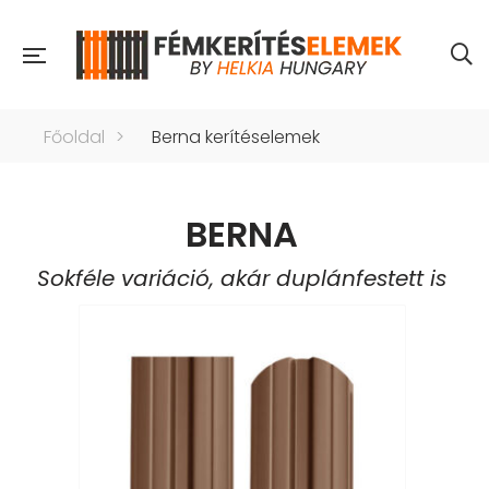
Főoldal
>
Berna kerítéselemek
BERNA
Sokféle variáció, akár duplánfestett is