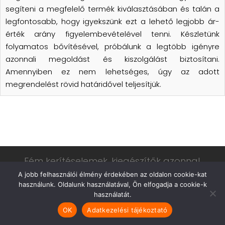
segíteni a megfelelő termék kiválasztásában és talán a
legfontosabb, hogy igyekszünk ezt a lehető legjobb ár-
érték arány figyelembevételével tenni. Készletünk
folyamatos bővítésével, próbálunk a legtöbb igényre
azonnali megoldást és kiszolgálást biztosítani.
Amennyiben ez nem lehetséges, úgy az adott
megrendelést rövid határidővel teljesítjük.
Fém kerítéselemek, kiegészítők azonnal,
raktárról.
A jobb felhasználói élmény érdekében az oldalon cookie-kat
használunk. Oldalunk használatával, Ön elfogadja a cookie-k
használatát.
Copyright © 2024 HELKIA Kft. – Minden jog fenntartva. Készítette &
üzemelteti a
CsabaInformatika.NET
OK
Adatkezelési tájékoztató