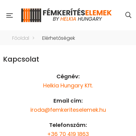
Főoldal
>
Elérhetőségek
Kapcsolat
Cégnév:
Helkia Hungary Kft.
Email cím:
iroda@femkeriteselemek.hu
Telefonszám:
+36 70 419 1863