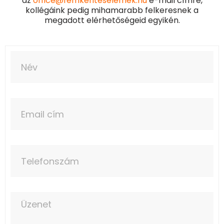
az
office@femkeriteselemek.hu
e-mail címre,
kollégáink pedig mihamarabb felkeresnek a
megadott elérhetőségeid egyikén.