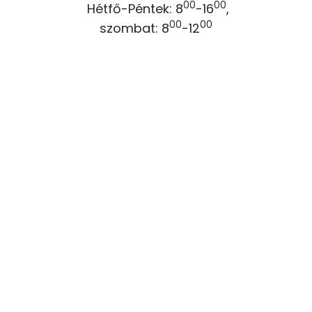
00
00
Hétfő-Péntek: 8
-16
,
00
00
szombat: 8
-12